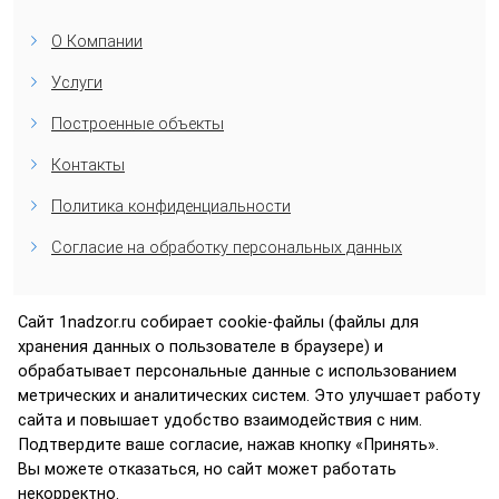
О Компании
Услуги
Построенные объекты
Контакты
Политика конфиденциальности
Согласие на обработку персональных данных
Сайт 1nadzor.ru собирает cookie-файлы (файлы для
Контакты компании «Технический Надзор»
хранения данных о пользователе в браузере) и
обрабатывает персональные данные с использованием
Москва, ул. 1-я Дубровская, д. 13а, стр. 2, офис 314
метрических и аналитических систем. Это улучшает работу
Телефон:
+7 (495) 230-00-92
(Многоканальный)
сайта и повышает удобство взаимодействия с ним.
Технический специалист:
+7 (903) 771-77-99
Подтвердите ваше согласие, нажав кнопку «Принять».
Электронная почта:
info@1nadzor.ru
Вы можете отказаться, но сайт может работать
некорректно.