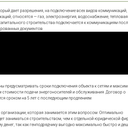
орый дает разрешения, на подключение всех видов коммуникаций, 
аций, относятся — газ, электроэнергия, водоснабжение, тепловая
 капитального строительства подключается к коммуникациям посл
ированных документов.
ны предусматривать сроки подключения объекта к сетям и макси
ием стоимости подачи энергоносителей и обслуживания. Договор о
тся сроком на 5 лет с последующим продлением.
й организации, которая занимается этим вопросом. Оптимально
дет заниматься строительством, чем к отдельной юридической фир
 денег, так как генподрядчику выгодно максимально быстро и де