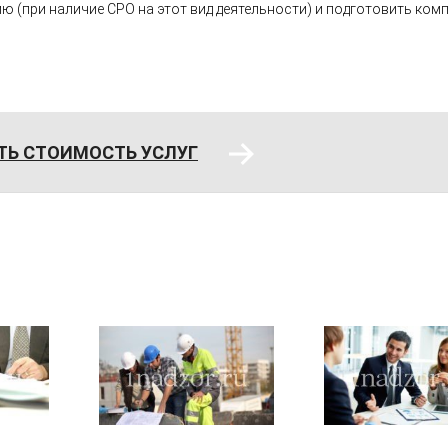
 (при наличие СРО на этот вид деятельности) и подготовить ком
вления
ТЬ СТОИМОСТЬ УСЛУГ
в на участок
в построенного объекта