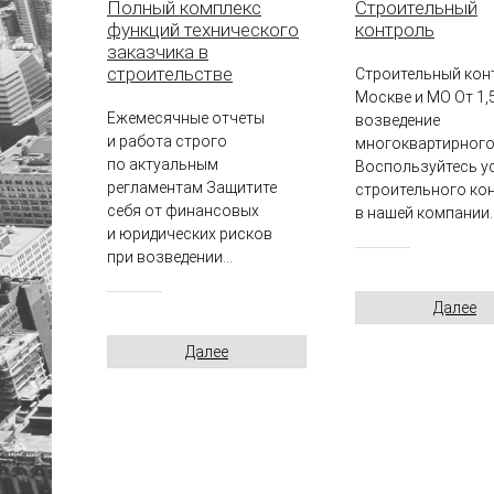
Полный комплекс
Строительный
функций технического
контроль
заказчика в
строительстве
Строительный кон
Москве и МО От 1,5
Ежемесячные отчеты
возведение
и работа строго
многоквартирного
по актуальным
Воспользуйтесь у
регламентам Защитите
строительного ко
себя от финансовых
в нашей компании..
и юридических рисков
при возведении...
Далее
Далее