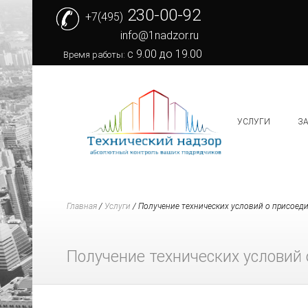
230-00-92
+7(495)
info@1nadzor.ru
с 9.00 до 19.00
Время работы:
УСЛУГИ
З
Главная
/
Услуги
/
Получение технических условий о присоеди
Получение технических условий