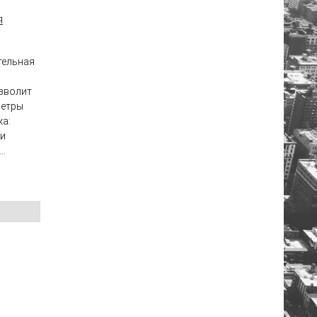
я
тельная
зволит
метры
ка:
 и
..