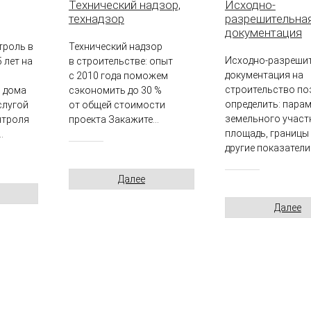
Технический надзор,
Исходно-
технадзор
разрешительна
документация
троль в
Технический надзор
Исходно-разреши
 лет на
в строительстве: опыт
документация на
с 2010 года поможем
строительство по
 дома
сэкономить до 30 %
определить: пара
слугой
от общей стоимости
земельного участ
нтроля
проекта Закажите...
площадь, границы
.
другие показатели.
Далее
Далее