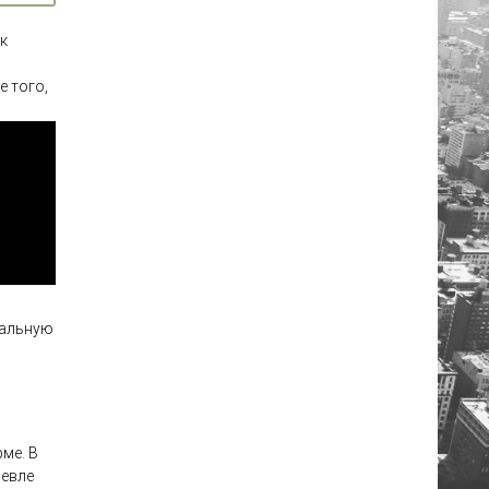
к
е того,
мальную
ме. В
шевле