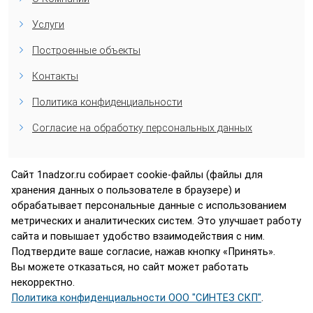
Услуги
Построенные объекты
Контакты
Политика конфиденциальности
Согласие на обработку персональных данных
Сайт 1nadzor.ru собирает cookie-файлы (файлы для
Контакты компании «Технический Надзор»
хранения данных о пользователе в браузере) и
обрабатывает персональные данные с использованием
Москва, ул. 1-я Дубровская, д. 13а, стр. 2, офис 314
метрических и аналитических систем. Это улучшает работу
Телефон:
+7 (495) 230-00-92
(Многоканальный)
сайта и повышает удобство взаимодействия с ним.
Технический специалист:
+7 (903) 771-77-99
Подтвердите ваше согласие, нажав кнопку «Принять».
Электронная почта:
info@1nadzor.ru
Вы можете отказаться, но сайт может работать
некорректно.
Политика конфиденциальности ООО "СИНТЕЗ СКП"
.