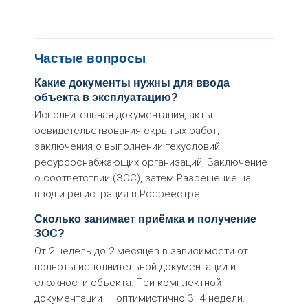
Смежные услуги
› Авторский надзор
› Внешний контроль качества
Частые вопросы
› Внутренний контроль качества
› Контроль качества строительных материалов
› Контроль качества строительных работ
› Контроль сроков выполнения работ
Какие документы нужны для ввода
› Обследование зданий и сооружений
› Операционный контроль строительно монтажных рабо
объекта в эксплуатацию?
Исполнительная документация, акты
освидетельствования скрытых работ,
заключения о выполнении техусловий
ресурсоснабжающих организаций, Заключение
о соответствии (ЗОС), затем Разрешение на
ввод и регистрация в Росреестре.
Сколько занимает приёмка и получение
ЗОС?
От 2 недель до 2 месяцев в зависимости от
полноты исполнительной документации и
сложности объекта. При комплектной
документации — оптимистично 3–4 недели.